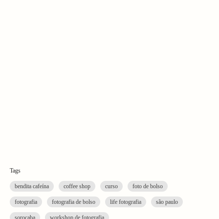
Tags
bendita cafeína
coffee shop
curso
foto de bolso
fotografia
fotografia de bolso
life fotografia
são paulo
sorocaba
workshop de fotografia