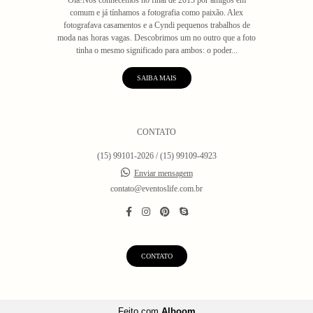
Olá!Nos conhecemos no final de 2013 por amigos em
comum e já tínhamos a fotografia como paixão. Alex
fotografava casamentos e a Cyndi pequenos trabalhos de
moda nas horas vagas. Descobrimos um no outro que a foto
tinha o mesmo significado para ambos: o poder...
SAIBA MAIS
CONTATO
(15) 99101-2026 / (15) 99109-4923
Enviar mensagem
contato@eventoslife.com.br
CONTATO
Feito com
Alboom