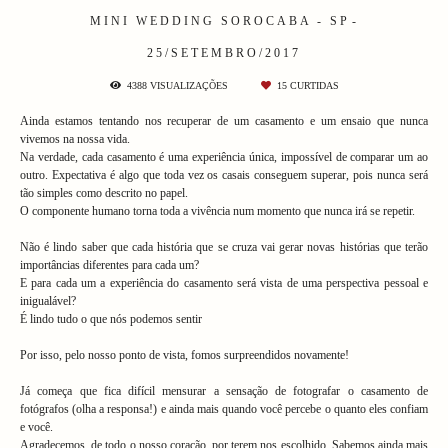
MINI WEDDING
SOROCABA - SP
25/SETEMBRO/2017
4388
VISUALIZAÇÕES
15
CURTIDAS
Ainda estamos tentando nos recuperar de um casamento e um ensaio que nunca
vivemos na nossa vida.
Na verdade, cada casamento é uma experiência única, impossível de comparar um ao
outro. Expectativa é algo que toda vez os casais conseguem superar, pois nunca será
tão simples como descrito no papel.
O componente humano torna toda a vivência num momento que nunca irá se repetir.
Não é lindo saber que cada história que se cruza vai gerar novas histórias que terão
importâncias diferentes para cada um?
E para cada um a experiência do casamento será vista de uma perspectiva pessoal e
inigualável?
É lindo tudo o que nós podemos sentir
Por isso, pelo nosso ponto de vista, fomos surpreendidos novamente!
Já começa que fica difícil mensurar a sensação de fotografar o casamento de
fotógrafos (olha a responsa!) e ainda mais quando você percebe o quanto eles confiam
e você.
Agradecemos, de todo o nosso coração, por terem nos escolhido. Sabemos ainda mais