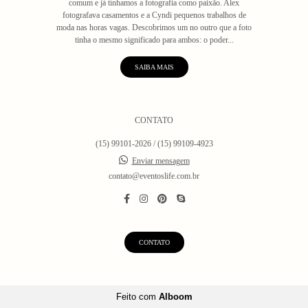
comum e já tínhamos a fotografia como paixão. Alex
fotografava casamentos e a Cyndi pequenos trabalhos de
moda nas horas vagas. Descobrimos um no outro que a foto
tinha o mesmo significado para ambos: o poder...
SAIBA MAIS
CONTATO
(15) 99101-2026 / (15) 99109-4923
Enviar mensagem
contato@eventoslife.com.br
CONTATO
Feito com
Alboom