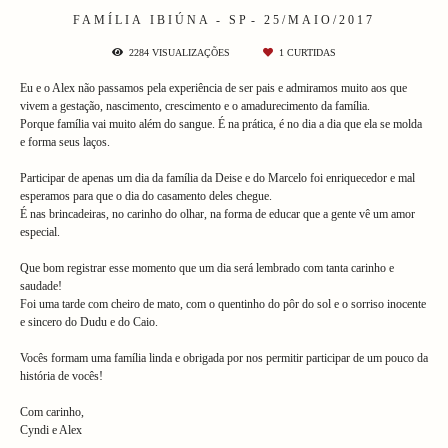
FAMÍLIA
IBIÚNA - SP
25/MAIO/2017
2284
VISUALIZAÇÕES
1
CURTIDAS
Eu e o Alex não passamos pela experiência de ser pais e admiramos muito aos que
vivem a gestação, nascimento, crescimento e o amadurecimento da família.
Porque família vai muito além do sangue. É na prática, é no dia a dia que ela se molda
e forma seus laços.
Participar de apenas um dia da família da Deise e do Marcelo foi enriquecedor e mal
esperamos para que o dia do casamento deles chegue.
É nas brincadeiras, no carinho do olhar, na forma de educar que a gente vê um amor
especial.
Que bom registrar esse momento que um dia será lembrado com tanta carinho e
saudade!
Foi uma tarde com cheiro de mato, com o quentinho do pôr do sol e o sorriso inocente
e sincero do Dudu e do Caio.
Vocês formam uma família linda e obrigada por nos permitir participar de um pouco da
história de vocês!
Com carinho,
Cyndi e Alex