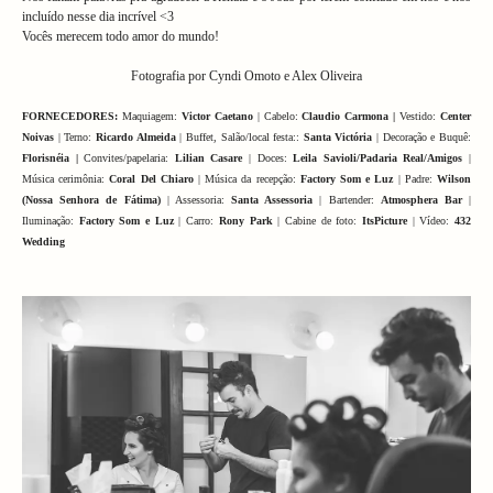
incluído nesse dia incrível <3
Vocês merecem todo amor do mundo!
Fotografia por Cyndi Omoto e Alex Oliveira
FORNECEDORES:
Maquiagem:
Victor Caetano
| Cabelo:
Claudio Carmona |
Vestido:
Center
Noivas
| Terno:
Ricardo Almeida
| Buffet,
Salão/local festa:
:
Santa Victória
|
Decoração e
Buquê:
Florisnéia |
Convites/papelaria:
Lilian Casare
| Doces:
Leila Savioli/Padaria Real/Amigos
|
Música cerimônia:
Coral Del Chiaro
| Música da recepção:
Factory Som e Luz
| Padre:
Wilson
(Nossa Senhora de Fátima)
| Assessoria:
Santa Assessoria
| Bartender:
Atmosphera Bar
|
Iluminação:
Factory Som e Luz
| Carro:
Rony Park
| Cabine de foto:
ItsPicture
| Vídeo:
432
Wedding