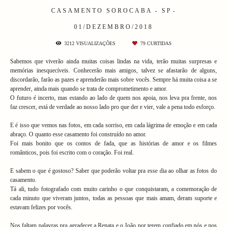
CASAMENTO
SOROCABA - SP
01/DEZEMBRO/2018
3212
VISUALIZAÇÕES
79
CURTIDAS
Sabemos que viverão ainda muitas coisas lindas na vida, terão muitas surpresas e
memórias inesquecíveis. Conhecerão mais amigos, talvez se afastarão de alguns,
discordarão, farão as pazes e aprenderão mais sobre vocês. Sempre há muita coisa a se
aprender, ainda mais quando se trata de comprometimento e amor.
O futuro é incerto, mas estando ao lado de quem nos apoia, nos leva pra frente, nos
faz crescer, está de verdade ao nosso lado pro que der e vier, vale a pena todo esforço.
E é isso que vemos nas fotos, em cada sorriso, em cada lágrima de emoção e em cada
abraço. O quanto esse casamento foi construído no amor.
Foi mais bonito que os contos de fada, que as histórias de amor e os filmes
românticos, pois foi escrito com o coração. Foi real.
E sabem o que é gostoso? Saber que poderão voltar pra esse dia ao olhar as fotos do
casamento.
Tá ali, tudo fotografado com muito carinho o que conquistaram, a comemoração de
cada minuto que viveram juntos, todas as pessoas que mais amam, deram suporte e
estavam felizes por vocês.
Nos faltam palavras pra agradecer a Renata e o João por terem confiado em nós e nos