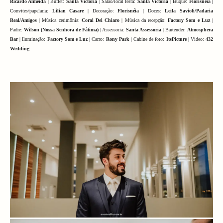
Ricardo Almeida
| Buffet:
Santa Victória
| Salão/local festa:
Santa Victória
| Buquê:
Florisnéia |
Convites/papelaria:
Lilian Casare
| Decoração:
Florisnéia
| Doces:
Leila Savioli/Padaria
Real/Amigos
| Música cerimônia:
Coral Del Chiaro
| Música da recepção:
Factory Som e Luz
|
Padre:
Wilson (Nossa Senhora de Fátima)
| Assessoria:
Santa Assessoria
| Bartender:
Atmosphera
Bar
| Iluminação:
Factory Som e Luz
| Carro:
Rony Park
| Cabine de foto:
ItsPicture
| Vídeo:
432
Wedding