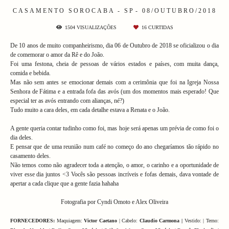
CASAMENTO
SOROCABA - SP
08/OUTUBRO/2018
1504
VISUALIZAÇÕES
16
CURTIDAS
De 10 anos de muito companheirismo, dia 06 de Outubro de 2018 se oficializou o dia
de comemorar o amor da Rê e do João.
Foi uma festona, cheia de pessoas de vários estados e países, com muita dança,
comida e bebida.
Mas não sem antes se emocionar demais com a cerimônia que foi na Igreja Nossa
Senhora de Fátima e a entrada fofa das avós (um dos momentos mais esperado! Que
especial ter as avós entrando com alianças, né?)
Tudo muito a cara deles, em cada detalhe estava a Renata e o João.
A gente queria contar tudinho como foi, mas hoje será apenas um prévia de como foi o
dia deles.
E pensar que de uma reunião num café no começo do ano chegaríamos tão rápido no
casamento deles.
Não temos como não agradecer toda a atenção, o amor, o carinho e a oportunidade de
viver esse dia juntos <3 Vocês são pessoas incríveis e fofas demais, dava vontade de
apertar a cada clique que a gente fazia hahaha
Fotografia por Cyndi Omoto e Alex Oliveira
FORNECEDORES:
Maquiagem:
Victor Caetano
| Cabelo:
Claudio Carmona |
Vestido: | Terno: