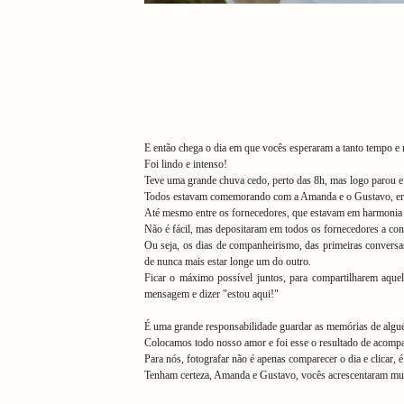
E então chega o dia em que vocês esperaram a tanto tempo e 
Foi lindo e intenso!
Teve uma grande chuva cedo, perto das 8h, mas logo parou e 
Todos estavam comemorando com a Amanda e o Gustavo, era p
Até mesmo entre os fornecedores, que estavam em harmonia 
Não é fácil, mas depositaram em todos os fornecedores a conf
Ou seja, os dias de companheirismo, das primeiras conversas,
de nunca mais estar longe um do outro.
Ficar o máximo possível juntos, para compartilharem aque
mensagem e dizer "estou aqui!"
É uma grande responsabilidade guardar as memórias de algu
Colocamos todo nosso amor e foi esse o resultado de acomp
Para nós, fotografar não é apenas comparecer o dia e clicar,
Tenham certeza, Amanda e Gustavo, vocês acrescentaram mui