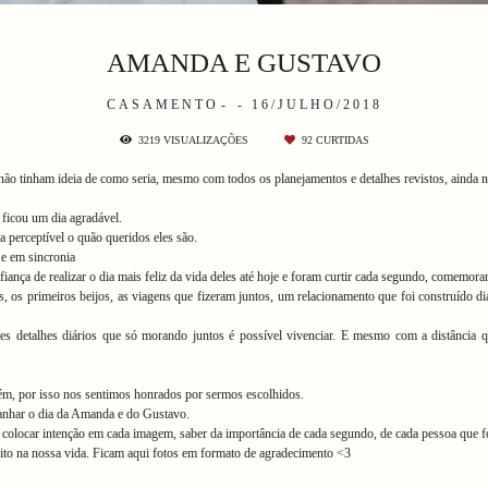
AMANDA E GUSTAVO
CASAMENTO
16/JULHO/2018
3219
VISUALIZAÇÕES
92
CURTIDAS
não tinham ideia de como seria, mesmo com todos os planejamentos e detalhes revistos, ainda n
ficou um dia agradável.
erceptível o quão queridos eles são.
e em sincronia
iança de realizar o dia mais feliz da vida deles até hoje e foram curtir cada segundo, comemor
 os primeiros beijos, as viagens que fizeram juntos, um relacionamento que foi construído dia a
les detalhes diários que só morando juntos é possível vivenciar. E mesmo com a distância 
ém, por isso nos sentimos honrados por sermos escolhidos.
anhar o dia da Amanda e do Gustavo.
 é colocar intenção em cada imagem, saber da importância de cada segundo, de cada pessoa que f
to na nossa vida. Ficam aqui fotos em formato de agradecimento <3