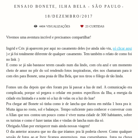
ENSAIO
BONETE, ILHA BELA - SÃO PAULO
18/DEZEMBRO/2017
4404
VISUALIZAÇÕES
23
CURTIDAS
Vivemos uma aventura incrível e precisamos compartilhar!
Ingrid e Cris já aparecem por aqui no casamento deles (se ainda não viu,
só clicar aqui
) e já foi totalmente diferente de qualquer casamento. Tem também o relato de como foi
no link :)
E como se já não bastasse terem casado num dia lindo, com céu azul e um momento
cheio de amor no pôr do sol rendendo fotos inspiradoras, eles nos chamaram para ir
com eles para Bonete, uma praia de Ilha Bela, que nos tirou o fôlego de tão linda.
Fomos um dia depois que eles foram pra lá passar a lua de mel. A comunicação era
complicada, porque só pegava o celular em pontos específicos da Ilha, a energia da
cidade era limitada e a noite só a luz de velas ou a luz do luar!
Pra chegar até Bonete só tinha como ir de lancha que durou em média 1 hora pra ir.
Muita água no rosto, sol e balanços. Tempo suficiente para conhecer e conversar com
o Allan que nos contou um pouco como é viver numa cidade de 300 habitantes, sobre
os turistas e como é fazer tantas idas e vindas de lancha num dia só.
Obrigada Allan por enriquecer mais ainda nossas viagem!
O dia anterior acusava que no dia que iríamos pra lá poderia chover. Como qualquer
sessão de fotos ao ar livre ficamos apreensivos, mas convenhamos, fotos na chuva