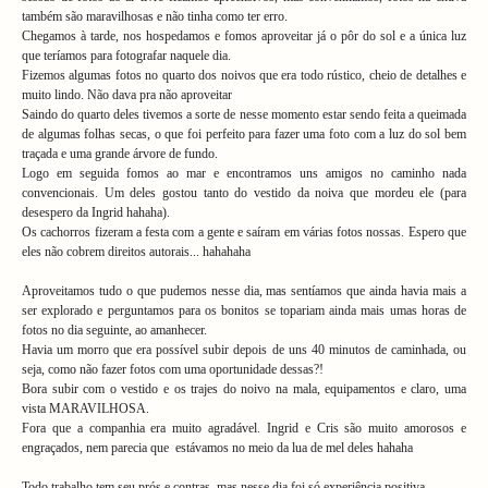
também são maravilhosas e não tinha como ter erro.
Chegamos à tarde, nos hospedamos e fomos aproveitar já o pôr do sol e a única luz
que teríamos para fotografar naquele dia.
Fizemos algumas fotos no quarto dos noivos que era todo rústico, cheio de detalhes e
muito lindo. Não dava pra não aproveitar
Saindo do quarto deles tivemos a sorte de nesse momento estar sendo feita a queimada
de algumas folhas secas, o que foi perfeito para fazer uma foto com a luz do sol bem
traçada e uma grande árvore de fundo.
Logo em seguida fomos ao mar e encontramos uns amigos no caminho nada
convencionais. Um deles gostou tanto do vestido da noiva que mordeu ele (para
desespero da Ingrid hahaha).
Os cachorros fizeram a festa com a gente e saíram em várias fotos nossas. Espero que
eles não cobrem direitos autorais... hahahaha
Aproveitamos tudo o que pudemos nesse dia, mas sentíamos que ainda havia mais a
ser explorado e perguntamos para os bonitos se topariam ainda mais umas horas de
fotos no dia seguinte, ao amanhecer.
Havia um morro que era possível subir depois de uns 40 minutos de caminhada, ou
seja, como não fazer fotos com uma oportunidade dessas?!
Bora subir com o vestido e os trajes do noivo na mala, equipamentos e claro, uma
vista MARAVILHOSA.
Fora que a companhia era muito agradável. Ingrid e Cris são muito amorosos e
engraçados, nem parecia que estávamos no meio da lua de mel deles hahaha
Todo trabalho tem seu prós e contras, mas nesse dia foi só experiência positiva.